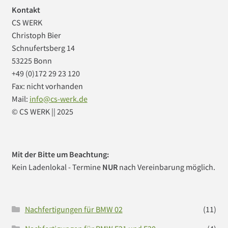
Kontakt
Impressum
CS WERK
Christoph Bier
Kasse
Schnufertsberg 14
53225 Bonn
Mein Konto
+49 (0)172 29 23 120
Fax: nicht vorhanden
Vertrag widerrufen
Mail:
info@cs-werk.de
© CS WERK || 2025
Warenkorb
Was ist CS Werk Bonn?
Mit der Bitte um Beachtung:
Kein Ladenlokal - Termine
NUR
nach Vereinbarung möglich.
Widerrufsbelehrung
Nachfertigungen für BMW 02
(11)