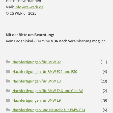
Fax: nicht vorhanden
Mail:
info@cs-werk.de
Impressum
© CS WERK || 2025
Kasse
Mein Konto
Mit der Bitte um Beachtung:
Kein Ladenlokal - Termine
NUR
nach Vereinbarung möglich.
Vertrag widerrufen
Warenkorb
Nachfertigungen für BMW 02
(11)
Nachfertigungen für BMW E21 und E30
(4)
Was ist CS Werk Bonn?
Nachfertigungen für BMW E3
(23)
Widerrufsbelehrung
Nachfertigungen für BMW E46 und Glas V8
(2)
Nachfertigungen für BMW E9
(79)
Nachfertigungen und Neuteile für BMW E24
(6)