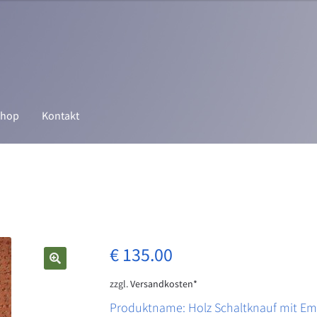
hop
Kontakt
n
CS Werk Bonn Onlineshop
Datenschutz
Echtheit von Bewertungen
um
Kasse
Mein Konto
Vertrag widerrufen
Warenkorb
rung
€
135.00
zzgl.
Versandkosten*
Produktname: Holz Schaltknauf mit Emb