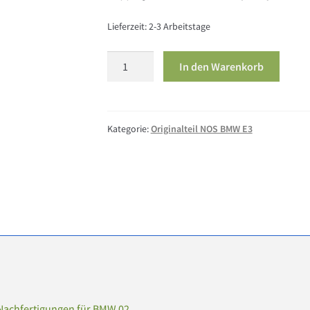
Lieferzeit:
2-3 Arbeitstage
Teil
In den Warenkorb
6c
Schaltknauf
Holz+Emblem
Menge
Kategorie:
Originalteil NOS BMW E3
Nachfertigungen für BMW 02