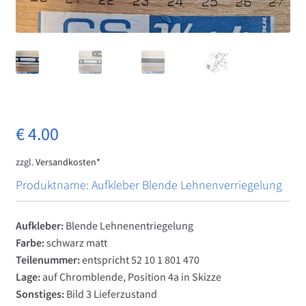
Impressum
Kasse
Mein Konto
Vertrag widerrufen
€
4.00
zzgl.
Versandkosten*
Warenkorb
Produktname: Aufkleber Blende Lehnenverriegelung
Was ist CS Werk Bonn?
Aufkleber:
Blende Lehnenentriegelung
Widerrufsbelehrung
Farbe:
schwarz matt
Teilenummer:
entspricht 52 10 1 801 470
Lage:
auf Chromblende, Position 4a in Skizze
Sonstiges:
Bild 3 Lieferzustand