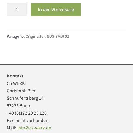
Teil
In den Warenkorb
65
BMW
02
Aufkleber
Kategorie:
Originalteil NOS BMW 02
Blende
Lehnenverriegelung
Menge
Kontakt
CS WERK
Christoph Bier
Schnufertsberg 14
53225 Bonn
+49 (0)172 29 23 120
Fax: nicht vorhanden
Mail:
info@cs-werk.de