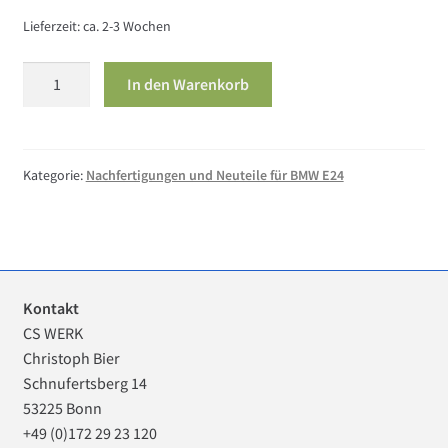
Lieferzeit:
ca. 2-3 Wochen
BMW
In den Warenkorb
E24
28b
Antidröhnbelag
Stirn
Kategorie:
Nachfertigungen und Neuteile für BMW E24
R
Menge
Kontakt
CS WERK
Christoph Bier
Schnufertsberg 14
53225 Bonn
+49 (0)172 29 23 120