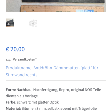
Impressum
Kasse
Mein Konto
Vertrag widerrufen
€
20.00
zzgl.
Versandkosten*
Warenkorb
Produktname: Antidröhn-Dämmmatten “glatt” für
Was ist CS Werk Bonn?
Stirnwand rechts
Widerrufsbelehrung
Form:
Nachbau, Nachfertigung, Repro, original NOS Teile
dienten als Vorlage.
Farbe:
schwarz mit glatter Optik
Material:
Bitumen 3 mm, selbstklebend mit Trägerfolie