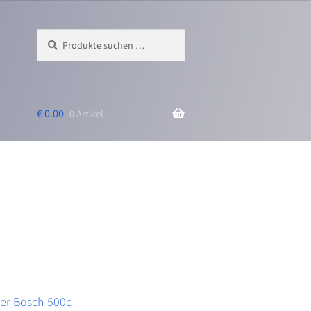
Suchen
Suchen
nach:
€
0.00
0 Artikel
er Bosch 500c