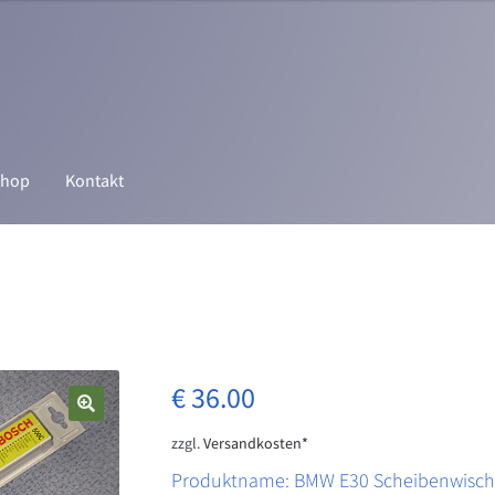
hop
Kontakt
n
CS Werk Bonn Onlineshop
Datenschutz
Echtheit von Bewertungen
um
Kasse
Mein Konto
Vertrag widerrufen
Warenkorb
rung
€
36.00
zzgl.
Versandkosten*
Produktname: BMW E30 Scheibenwisch