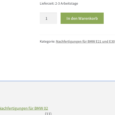
Lieferzeit:
2-3 Arbeitstage
BMW
In den Warenkorb
E30
Wischer
Bosch
Menge
Kategorie:
Nachfertigungen für BMW E21 und E30
Nachfertigungen für BMW 02
(11)