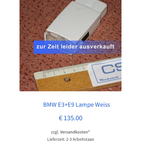
Impressum
Kasse
Mein Konto
Vertrag widerrufen
Warenkorb
Was ist CS Werk Bonn?
BMW E3+E9 Lampe Weiss
Pos: 1
Widerrufsbelehrung
€
135.00
zzgl.
Versandkosten*
Lieferzeit:
2-3 Arbeitstage